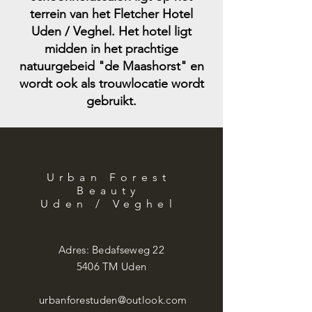
terrein van het Fletcher Hotel
Uden / Veghel. Het hotel ligt
midden in het prachtige
natuurgebeid "de Maashorst" en
wordt ook als trouwlocatie wordt
gebruikt.
Urban Forest
Beauty
Uden / Veghel
Adres: Bedafseweg 22
5406 TM Uden
urbanforestuden@outlook.com