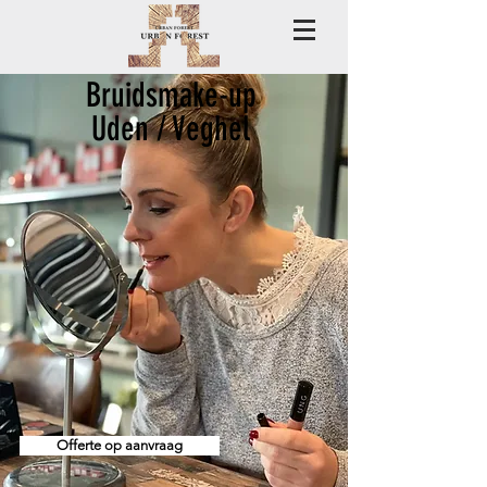
Bruidsmake-up
Uden / Veghel
Offerte op aanvraag